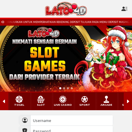
IANJURKAN UNTUK MEMPERHATIKAN REKENING DEPOSIT TUJUAN PADA MENU DEPOSIT MASING-MASING 
TOGEL
SLOT
LIVE CASINO
SPORT
ARCADE
SABU