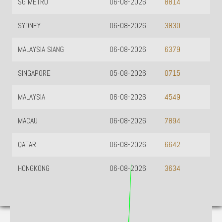
SG METRO
06-08-2026
8814
SYDNEY
06-08-2026
3830
MALAYSIA SIANG
06-08-2026
6379
SINGAPORE
05-08-2026
0715
MALAYSIA
06-08-2026
4549
MACAU
06-08-2026
7894
QATAR
06-08-2026
6642
HONGKONG
06-08-2026
3634