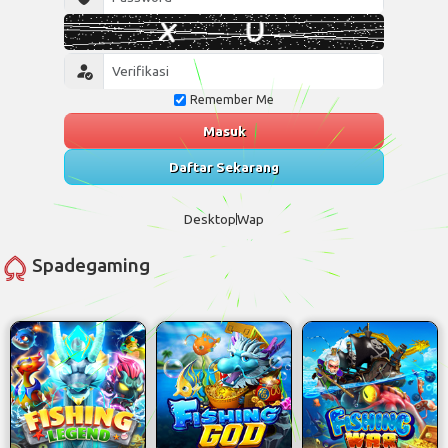
Remember Me
Masuk
Daftar Sekarang
Desktop
Wap
Spadegaming