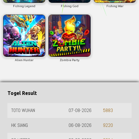
Fishing Legend
Fishing God
Fishing War
Alien Hunter
Zombie Party
Togel Result
TOTO WUHAN
07-08-2026
5883
HK SIANG
06-08-2026
9220