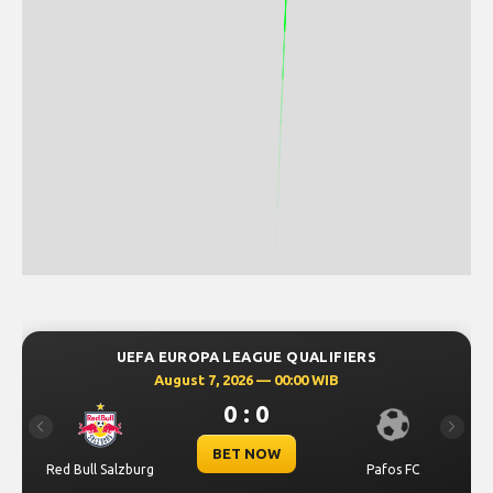
UEFA EUROPA LEAGUE QUALIFIERS
UEFA 
August 7, 2026 — 00:00 WIB
A
0 : 0
Previous
Next
BET NOW
lzburg
Pafos FC
FC Hradec Kralove