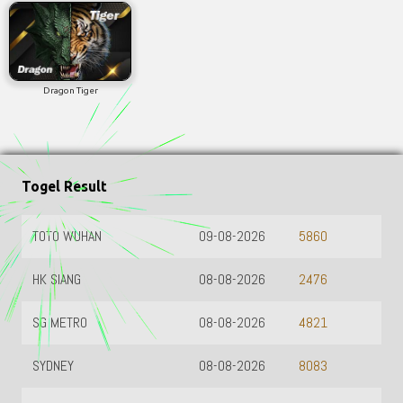
Dragon Tiger
Togel Result
TOTO WUHAN
09-08-2026
5860
HK SIANG
08-08-2026
2476
SG METRO
08-08-2026
4821
SYDNEY
08-08-2026
8083