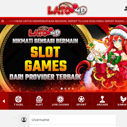
DIANJURKAN UNTUK MEMPERHATIKAN REKENING DEPOSIT TUJUAN PADA MENU DEPOSIT MASING-MASING
TOGEL
SLOT
LIVE CASINO
SPORT
ARCADE
SABU