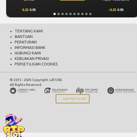
0.25
0.95
-0.25
0.95
TENTANG KAMI
BANTUAN
PERATURAN
INFORMASI BANK
HUBUNGI KAMI
KEBIJAKAN PRIVASI
PERSETUJUAN COOKIES
© 2015 - 2026 Copyright LATO4D.
All Rights Reserved.
LAPOR PUSAT